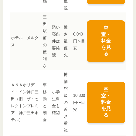
感
重
視
三
田
添い
近
空
駅
寝条
さ
6,040
室・
ホテル メルク
前
料金
件は
最
円〜目
ス
の
を見
要確
優
安
便
る
認
先
利
さ
博
物
ＡＮＡホリデ
車
館
空
イ・イン神戸三
移
小学
級
10,800
室・
田（旧 ザ・セ
動
生料
料金
の
円〜目
レクトンプレミ
と
金も
を見
近
安
ア 神戸三田ホ
朝
確認
る
さ
テル）
食
重
視