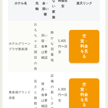
な
料金目
ホテル名
先
金・
楽天リンク
い
安
軸
添い
家
寝
族
お
も
静
ち
添い
空
か
ゃ
寝・
5,405
室・
ホテルグリーン
な
料金
王
食事
円〜目
プラザ東条湖
宿
を見
国
は要
安
重
る
目
確認
視
の
前
設
近
備
寝
空
さ
の
具・
6,300
室・
東条湖グランド
と
新
料金
食事
円〜目
赤坂
旅
し
を見
は要
安
館
さ
る
確認