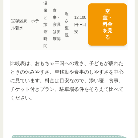
温
泉
食
空
近
と
事・
12,100
室・
宝塚温泉 ホテ
さ
料金
旅
寝具
円〜目
ル若水
重
を見
館
は要
安
視
る
時
確認
間
比較表は、おもちゃ王国への近さ、子どもが疲れた
ときの休みやすさ、車移動や食事のしやすさを中心
に見ています。料金は目安なので、添い寝、食事、
チケット付きプラン、駐車場条件をそろえて比べて
ください。