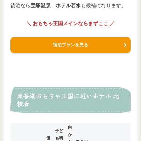
後泊なら
宝塚温泉 ホテル若水
も候補になります。
＼ おもちゃ王国メインならまずここ ／
宿泊プランを見る
東条湖おもちゃ王国に近いホテル 比
較表
向
子ど
か
優
も料