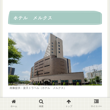
ホテル メルクス
画像提供：楽天トラベル（ホテル メルクス）
楽天トラベル評価：
4.16（口コミ2,282件）
ホーム
検索
トップ
サイドバー
料金目安：
6,040円〜目安