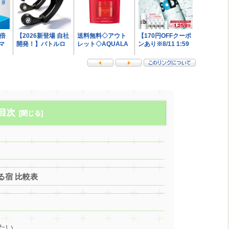
目次
る宿 比較表
たい