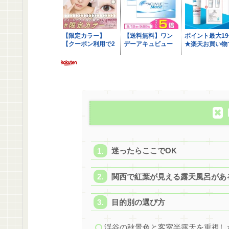
迷ったらここでOK
関西で紅葉が見える露天風呂があ
目的別の選び方
渓谷の秋景色と客室半露天を重視し