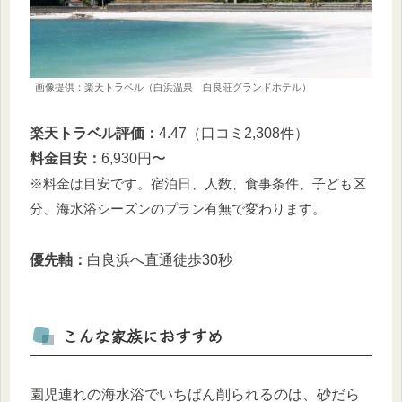
画像提供：楽天トラベル（白浜温泉 白良荘グランドホテル）
楽天トラベル評価：
4.47（口コミ2,308件）
料金目安：
6,930円〜
※料金は目安です。宿泊日、人数、食事条件、子ども区
分、海水浴シーズンのプラン有無で変わります。
優先軸：
白良浜へ直通徒歩30秒
こんな家族におすすめ
園児連れの海水浴でいちばん削られるのは、砂だら