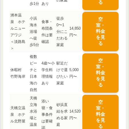
の家庭
る
歩1分
あり
洲本温
小浜
徒歩
空
泉 ホテ
食事・
海水
0〜1
室・
ルニュー
布団条
14,850
料金
浴場
分にこ
アワジ
件は要
円〜
を見
へ徒
だわる
＜淡路島
確認
る
歩5分
家庭
＞
複数
空
ビー
4歳〜小
駅近だ
室・
休暇村
チと
学生料
けで選
5,000
料金
竹野海岸
日本
理情報
びたい
円〜
を見
海の
あり
家庭
る
自然
天橋
添い
空
立海
砂浜直
天橋立温
寝・食
室・
水浴
結を求
14,520
料金
泉 ホテ
事条件
場と
める家
円〜
を見
ル北野屋
は要確
温泉
庭
る
認