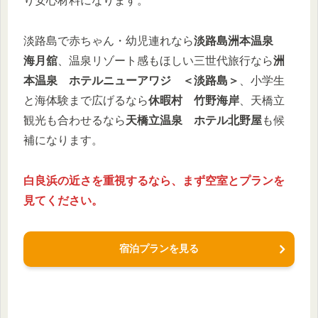
り安心材料になります。
淡路島で赤ちゃん・幼児連れなら
淡路島洲本温泉
海月舘
、温泉リゾート感もほしい三世代旅行なら
洲
本温泉 ホテルニューアワジ ＜淡路島＞
、小学生
と海体験まで広げるなら
休暇村 竹野海岸
、天橋立
観光も合わせるなら
天橋立温泉 ホテル北野屋
も候
補になります。
白良浜の近さを重視するなら、まず空室とプランを
見てください。
宿泊プランを見る