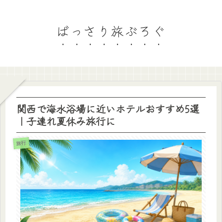
ばっさり旅ぶろぐ
関西で海水浴場に近いホテルおすすめ5選
｜子連れ夏休み旅行に
旅行