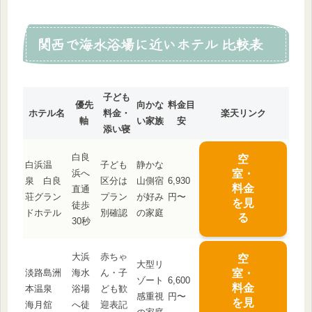
関西で海水浴場に近いホテル 比較表
子ども
優先
向かな
料金目
ホテル名
料金・
楽天リンク
軸
い家族
安
添い寝
白良
空
白浜温
子ども
静かな
浜へ
室・
泉 白良
区分は
山側宿
6,930
料金
直通
荘グラン
プラン
が好み
円〜
を見
徒歩
ドホテル
別確認
の家庭
る
30秒
大浜
赤ちゃ
空
大型リ
淡路島洲
海水
ん・子
室・
ゾート
6,600
料金
本温泉
浴場
ども歓
感重視
円〜
を見
海月舘
へ徒
迎表記